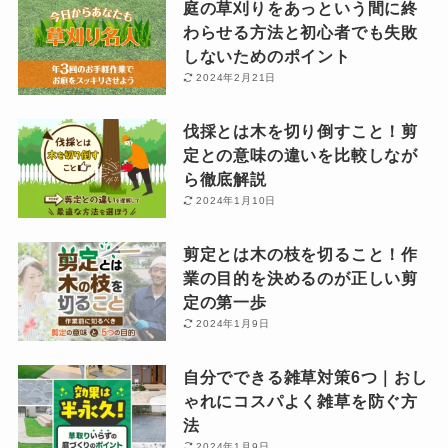
庭の草刈りをあっという間に終
わらせる方法と初心者でも失敗
しないためのポイント
2024年2月21日
伐採とは木を切り倒すこと！剪
定との意味の違いを比較しなが
ら徹底解説
2024年1月10日
剪定とは木の枝を切ること！作
業の目的を決めるのが正しい剪
定の第一歩
2024年1月9日
自分でできる雑草対策6つ｜おし
ゃれにコスパよく雑草を防ぐ方
法
2024年1月9日