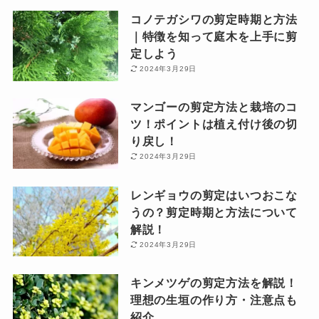
コノテガシワの剪定時期と方法
｜特徴を知って庭木を上手に剪
定しよう
2024年3月29日
マンゴーの剪定方法と栽培のコ
ツ！ポイントは植え付け後の切
り戻し！
2024年3月29日
レンギョウの剪定はいつおこな
うの？剪定時期と方法について
解説！
2024年3月29日
キンメツゲの剪定方法を解説！
理想の生垣の作り方・注意点も
紹介