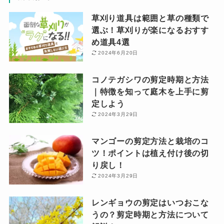
草刈り道具は範囲と草の種類で
選ぶ！草刈りが楽になるおすす
め道具4選
2024年6月20日
コノテガシワの剪定時期と方法
｜特徴を知って庭木を上手に剪
定しよう
2024年3月29日
マンゴーの剪定方法と栽培のコ
ツ！ポイントは植え付け後の切
り戻し！
2024年3月29日
レンギョウの剪定はいつおこな
うの？剪定時期と方法について