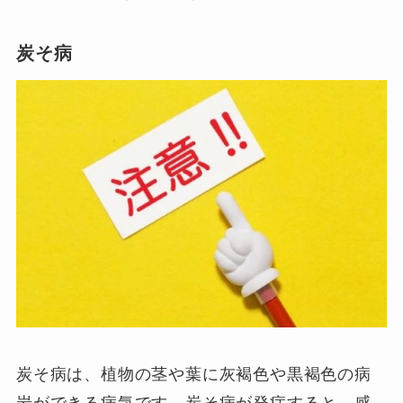
炭そ病
炭そ病は、植物の茎や葉に灰褐色や黒褐色の病
岩ができる病気です。炭そ病が発症すると、感