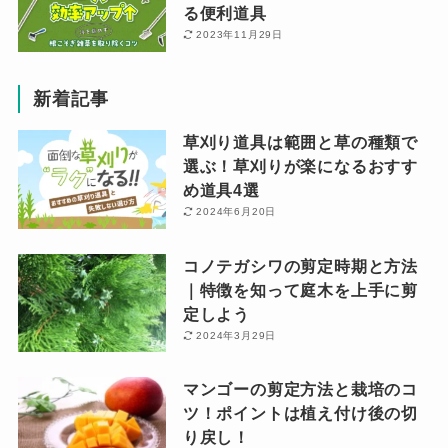
る便利道具
2023年11月29日
新着記事
草刈り道具は範囲と草の種類で
選ぶ！草刈りが楽になるおすす
め道具4選
2024年6月20日
コノテガシワの剪定時期と方法
｜特徴を知って庭木を上手に剪
定しよう
2024年3月29日
マンゴーの剪定方法と栽培のコ
ツ！ポイントは植え付け後の切
り戻し！