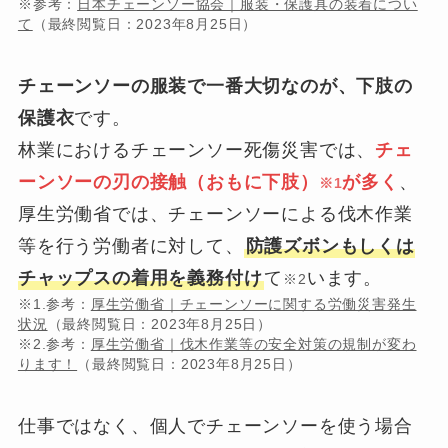
※参考：
日本チェーンソー協会｜服装・保護具の装着につい
て
（最終閲覧日：2023年8月25日）
チェーンソーの服装で一番大切なのが、下肢の
保護
衣
です。
林業におけるチェーンソー死傷災害では、
チェ
ーンソーの刃の接触（おもに下肢）
が多く
、
※1
厚生労働省では、チェーンソーによる伐木作業
等を行う労働者に対して、
防護ズボンもしくは
チャップスの着用を義務付け
て
います。
※2
※1.参考：
厚生労働省｜チェーンソーに関する労働災害発生
状況
（最終閲覧日：2023年8月25日）
※2.参考：
厚生労働省｜伐木作業等の安全対策の規制が変わ
ります！
（最終閲覧日：2023年8月25日）
仕事ではなく、個人でチェーンソーを使う場合