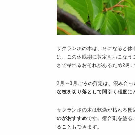
サクランボの木は、冬になると休
は、この休眠期に剪定をおこなう
さで枯れるおそれがあるため2月
2月～3月ごろの剪定は、混み合
な枝を切り落として間引く程度
に
サクランボの木は乾燥が枯れる原
のがおすすめ
です。癒合剤を塗る
ることもできます。