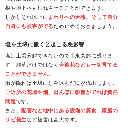
根や地下茎も枯れさせることができます。
しかしそれ以上に
まわりへの迷惑、そして自分
自身にも被害がでる
ため止めておきましょう。
塩を土壌に撒くと起こる悪影響
塩は土壌分解できないので半永久的に残りま
す。雑草だけではなく
今後花なども一切育てる
ことができません
。
雨が降れば土壌にしみ込んだ塩が流出します。
ご近所の花壇や畑、田んぼに影響がでれば責任
問題
です。
また、
配管など地中にある設備の腐食、家屋の
サビ発生
など被害は甚大です。