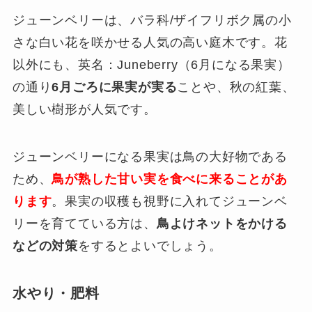
ジューンベリーは、バラ科/ザイフリボク属の小
さな白い花を咲かせる人気の高い庭木です。花
以外にも、英名：Juneberry（6月になる果実）
の通り
6月ごろに果実が実る
ことや、秋の紅葉、
美しい樹形が人気です。
ジューンベリーになる果実は鳥の大好物である
ため、
鳥が熟した甘い実を食べに来ることがあ
ります
。果実の収穫も視野に入れてジューンベ
リーを育てている方は、
鳥よけネットをかける
などの対策
をするとよいでしょう。
水やり・肥料