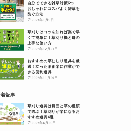
自分でできる雑草対策6つ｜
おしゃれにコスパよく雑草を
防ぐ方法
2024年1月9日
草刈りはコツを知れば楽で早
くて簡単に！草刈り機と鎌の
上手な使い方
2023年12月21日
おすすめの草むしり道具を厳
選！立ったまま楽に作業がで
きる便利道具
2023年11月29日
新着記事
草刈り道具は範囲と草の種類
で選ぶ！草刈りが楽になるお
すすめ道具4選
2024年6月20日