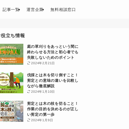
記事一覧
運営企業
無料相談窓口
お役立ち情報
庭の草刈りをあっという間に
終わらせる方法と初心者でも
失敗しないためのポイント
2024年2月21日
伐採とは木を切り倒すこと！
剪定との意味の違いを比較し
ながら徹底解説
2024年1月10日
剪定とは木の枝を切ること！
作業の目的を決めるのが正し
い剪定の第一歩
2024年1月9日