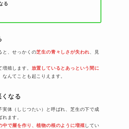
なる
る
ると、せっかくの
芝生の青々しさが失われ
、見
て増殖します。
放置しているとあっという間に
、なんてことも起こりえます。
悪くなる
子実体（しじつたい）と呼ばれ、芝生の下で成
ばれます。
の中で層を作り、植物の根のように増殖
してい