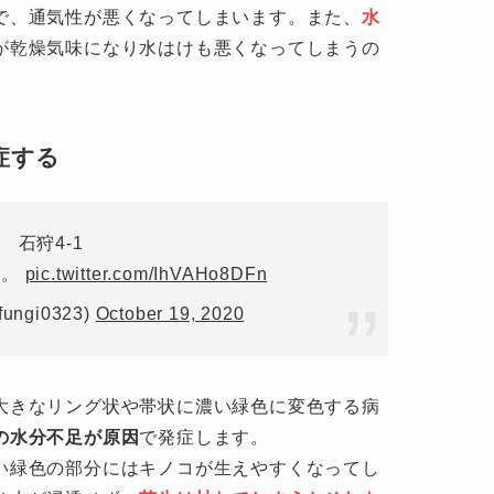
で、通気性が悪くなってしまいます。また、
水
が乾燥気味になり水はけも悪くなってしまうの
症する
石狩4-1
病。
pic.twitter.com/IhVAHo8DFn
fungi0323)
October 19, 2020
大きなリング状や帯状に濃い緑色に変色する病
の水分不足が原因
で発症します。
い緑色の部分にはキノコが生えやすくなってし
は水が浸透せず、
芝生は枯れてしまうおそれも