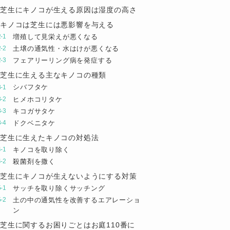
芝生にキノコが生える原因は湿度の高さ
キノコは芝生には悪影響を与える
増殖して見栄えが悪くなる
土壌の通気性・水はけが悪くなる
フェアリーリング病を発症する
芝生に生える主なキノコの種類
シバフタケ
ヒメホコリタケ
キコガサタケ
ドクベニタケ
芝生に生えたキノコの対処法
キノコを取り除く
殺菌剤を撒く
芝生にキノコが生えないようにする対策
サッチを取り除くサッチング
土の中の通気性を改善するエアレーショ
ン
芝生に関するお困りごとはお庭110番に