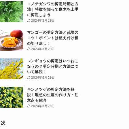
コノテガシワの剪定時期と方
法｜特徴を知って庭木を上手
に剪定しよう
2024年3月29日
マンゴーの剪定方法と栽培の
コツ！ポイントは植え付け後
の切り戻し！
2024年3月29日
レンギョウの剪定はいつおこ
なうの？剪定時期と方法につ
いて解説！
2024年3月29日
キンメツゲの剪定方法を解
説！理想の生垣の作り方・注
意点も紹介
2024年3月29日
目次