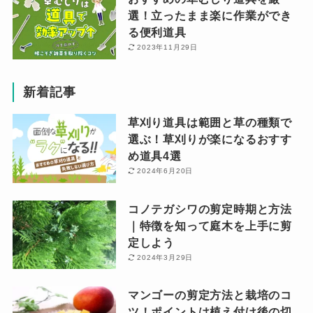
選！立ったまま楽に作業ができ
る便利道具
2023年11月29日
新着記事
草刈り道具は範囲と草の種類で
選ぶ！草刈りが楽になるおすす
め道具4選
2024年6月20日
コノテガシワの剪定時期と方法
｜特徴を知って庭木を上手に剪
定しよう
2024年3月29日
マンゴーの剪定方法と栽培のコ
ツ！ポイントは植え付け後の切