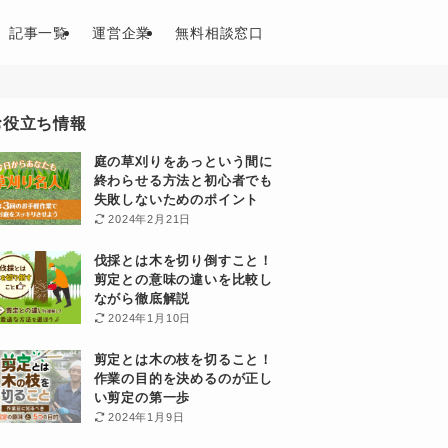
記事一覧
運営企業
無料相談窓口
お役立ち情報
庭の草刈りをあっという間に
終わらせる方法と初心者でも
失敗しないためのポイント
2024年2月21日
伐採とは木を切り倒すこと！
剪定との意味の違いを比較し
ながら徹底解説
2024年1月10日
剪定とは木の枝を切ること！
作業の目的を決めるのが正し
い剪定の第一歩
2024年1月9日