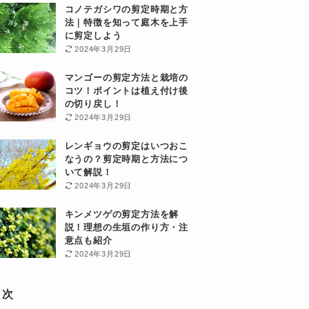
コノテガシワの剪定時期と方
法｜特徴を知って庭木を上手
に剪定しよう
2024年3月29日
マンゴーの剪定方法と栽培の
コツ！ポイントは植え付け後
の切り戻し！
2024年3月29日
レンギョウの剪定はいつおこ
なうの？剪定時期と方法につ
いて解説！
2024年3月29日
キンメツゲの剪定方法を解
説！理想の生垣の作り方・注
意点も紹介
2024年3月29日
目次