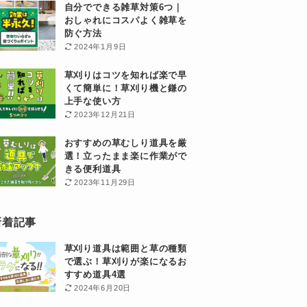
自分でできる雑草対策6つ｜
おしゃれにコスパよく雑草を
防ぐ方法
2024年1月9日
草刈りはコツを知れば楽で早
くて簡単に！草刈り機と鎌の
上手な使い方
2023年12月21日
おすすめの草むしり道具を厳
選！立ったまま楽に作業がで
きる便利道具
2023年11月29日
新着記事
草刈り道具は範囲と草の種類
で選ぶ！草刈りが楽になるお
すすめ道具4選
2024年6月20日