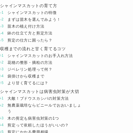
シャインマスカットの育て方
シャインマスカットの特徴
まずは苗木を選んでみよう！
苗木の植え付け方法
鉢の仕立て方と剪定方法
剪定の仕方に困ったら？
収穫までの流れと甘く育てるコツ
シャインマスカットのお手入れ方法
花穂の整形・摘粒の方法
ジベレリン処理って何？
袋掛けから収穫まで
より甘く育てるには？
シャインマスカットは病害虫対策が大切
大敵！ブドウスカシバの対策方法
無農薬栽培ならビニールでおおいましょ
う
木の剪定も病害虫対策の1つ
剪定って依頼したほうがいいの？
剪定にかかる費用相場