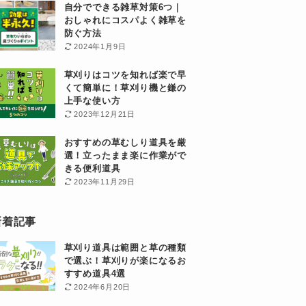
自分でできる雑草対策6つ｜
おしゃれにコスパよく雑草を
防ぐ方法
2024年1月9日
草刈りはコツを知れば楽で早
くて簡単に！草刈り機と鎌の
上手な使い方
2023年12月21日
おすすめの草むしり道具を厳
選！立ったまま楽に作業がで
きる便利道具
2023年11月29日
新着記事
草刈り道具は範囲と草の種類
で選ぶ！草刈りが楽になるお
すすめ道具4選
2024年6月20日