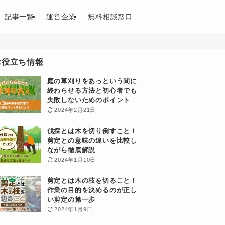
記事一覧
運営企業
無料相談窓口
お役立ち情報
庭の草刈りをあっという間に
終わらせる方法と初心者でも
失敗しないためのポイント
2024年2月21日
伐採とは木を切り倒すこと！
剪定との意味の違いを比較し
ながら徹底解説
2024年1月10日
剪定とは木の枝を切ること！
作業の目的を決めるのが正し
い剪定の第一歩
2024年1月9日