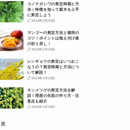
コノテガシワの剪定時期と方
法｜特徴を知って庭木を上手
に剪定しよう
2024年3月29日
マンゴーの剪定方法と栽培の
コツ！ポイントは植え付け後
の切り戻し！
2024年3月29日
レンギョウの剪定はいつおこ
なうの？剪定時期と方法につ
いて解説！
2024年3月29日
キンメツゲの剪定方法を解
説！理想の生垣の作り方・注
意点も紹介
2024年3月29日
目次