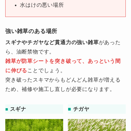
水はけの悪い場所
強い雑草のある場所
スギナやチガヤなど貫通力の強い雑草
があった
ら、油断禁物です。
雑草が防草シートを突き破って、あっという間
に伸びる
ことでしょう。
突き破ったスキマからもどんどん雑草が増える
ため、補修や施工し直しが必要になります。
スギナ
■
チガヤ
■