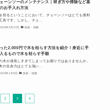
ェーンソーのメンテナンス｜研ぎ方や掃除など基
のお手入れ方法
を切るということにおいて、チェーンソーはとても便利
工具です。しかし、チェ...
2024年3月27日
伐採・伐根
った2,000円で木を枯らす方法を紹介！身近に手
入るもので木を枯らす手順
の木が成長しすぎてしまってお困りではありませんか。
木の生命力はとても強い...
2024年1月9日
伐採・伐根
2
3
4