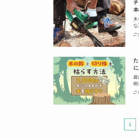
チ
本
木
な
た
に
庭
樹
1