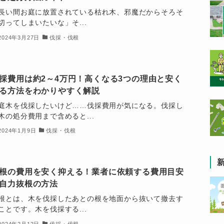
長い間お庭に放置されている枯れ木、邪魔だからそろそ
切ってしまいたいな」そ...
2024年3月27日
伐採・伐根
採費用は約2～4万円！高くなる3つの理由と安く
る方法をわかりやすく解説
庭木を伐採したいけど……伐採費用が気になる。伐採し
木の処分費用まで含めると...
2024年1月9日
伐採・伐根
根の費用を安く抑える！業者に依頼する費用目安
自力抜根の方法
根とは、木を伐採したあとの根を地面から抜いて撤去す
ことです。木を伐採する...
2024年2月12日
伐採・伐根