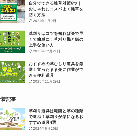
自分でできる雑草対策6つ｜
おしゃれにコスパよく雑草を
防ぐ方法
2024年1月9日
草刈りはコツを知れば楽で早
くて簡単に！草刈り機と鎌の
上手な使い方
2023年12月21日
おすすめの草むしり道具を厳
選！立ったまま楽に作業がで
きる便利道具
2023年11月29日
新着記事
草刈り道具は範囲と草の種類
で選ぶ！草刈りが楽になるお
すすめ道具4選
2024年6月20日