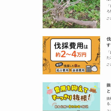
「
ろ
伐
す
「
た
抜
と
抜
る