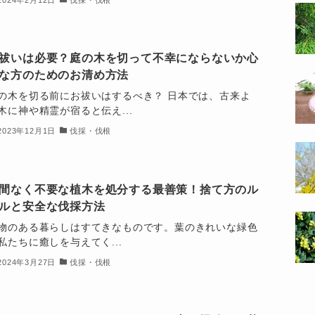
祓いは必要？庭の木を切って不幸にならないか心
な方のためのお清め方法
の木を切る前にお祓いはするべき？ 日本では、古来よ
木に神や精霊が宿ると伝え...
2023年12月1日
伐採・伐根
間なく不要な植木を処分する最善策！捨て方のル
ルと安全な伐採方法
物のある暮らしはすてきなものです。葉のきれいな緑色
私たちに癒しを与えてく...
2024年3月27日
伐採・伐根