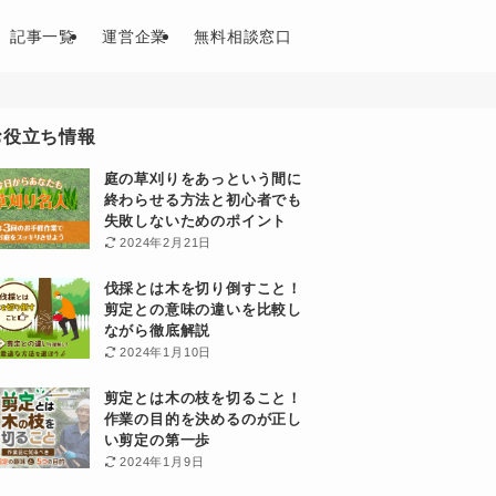
記事一覧
運営企業
無料相談窓口
お役立ち情報
庭の草刈りをあっという間に
終わらせる方法と初心者でも
失敗しないためのポイント
2024年2月21日
伐採とは木を切り倒すこと！
剪定との意味の違いを比較し
ながら徹底解説
2024年1月10日
剪定とは木の枝を切ること！
作業の目的を決めるのが正し
い剪定の第一歩
2024年1月9日