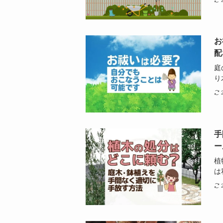
お
配
庭
り
手
ー
植
は