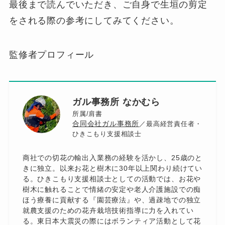
最後まで読んでいただき、ご自身で生垣の剪定
をされる際の参考にしてみてください。
監修者プロフィール
ガル事務所 なかむら
所属/肩書
合同会社ガル事務所
／最高経営責任者・
ひきこもり支援相談士
商社での切花の輸出入業務の経験を活かし、25歳のと
きに独立。以来お花と樹木に30年以上関わり続けてい
る。ひきこもり支援相談士としての活動では、お花や
樹木に触れることで情緒の安定や老人介護施設での痴
ほう療養に貢献する『園芸療法』や、過疎地での独立
就農支援のための花卉栽培技術指導に力を入れてい
る。東日本大震災の際にはボランティア活動として花