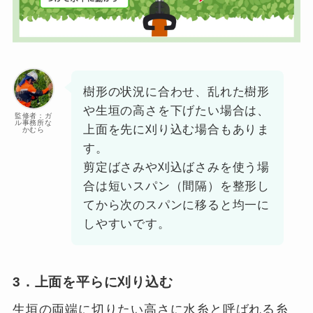
樹形の状況に合わせ、乱れた樹形
や生垣の高さを下げたい場合は、
監修者：ガ
ル事務所な
上面を先に刈り込む場合もありま
かむら
す。
剪定ばさみや刈込ばさみを使う場
合は短いスパン（間隔）を整形し
てから次のスパンに移ると均一に
しやすいです。
3．上面を平らに刈り込む
生垣の両端に切りたい高さに水糸と呼ばれる糸