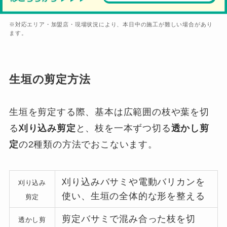
※対応エリア・加盟店・現場状況により、本日中の施工が難しい場合があり
ます。
生垣の剪定方法
生垣を剪定する際、基本は広範囲の枝や葉を切
る
刈り込み剪定
と、枝を一本ずつ切る
透かし剪
定
の2種類の方法でおこないます。
刈り込みバサミや電動バリカンを
刈り込み
使い、生垣の全体的な形を整える
剪定
剪定バサミで混み合った枝を切
透かし剪