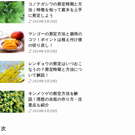
コノテガシワの剪定時期と方
法｜特徴を知って庭木を上手
に剪定しよう
2024年3月29日
マンゴーの剪定方法と栽培の
コツ！ポイントは植え付け後
の切り戻し！
2024年3月29日
レンギョウの剪定はいつおこ
なうの？剪定時期と方法につ
いて解説！
2024年3月29日
キンメツゲの剪定方法を解
説！理想の生垣の作り方・注
意点も紹介
2024年3月29日
目次