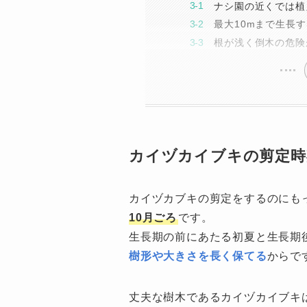
ナシ園の近くでは植
最大10mまで生長す
根が浅く倒木の危険
カイヅカイブキの剪定時
カイヅカブキの剪定をするのにも
10月ごろ
です。
生長期の前にあたる初夏と生長期
樹形や大きさを長く保てる
からで
丈夫な樹木であるカイヅカイブキ