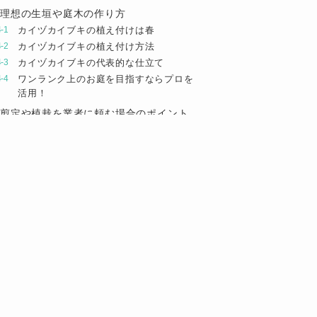
理想の生垣や庭木の作り方
カイヅカイブキの植え付けは春
カイヅカイブキの植え付け方法
カイヅカイブキの代表的な仕立て
ワンランク上のお庭を目指すならプロを
活用！
剪定や植栽を業者に頼む場合のポイント
料金が相場からかけ離れていないか確認
する
優良業者を見極めるチェックポイント
最適な業者がすぐに見つかるお庭110番
にお任せください