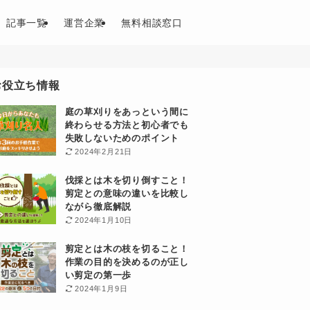
記事一覧
運営企業
無料相談窓口
お役立ち情報
庭の草刈りをあっという間に
終わらせる方法と初心者でも
失敗しないためのポイント
2024年2月21日
伐採とは木を切り倒すこと！
剪定との意味の違いを比較し
ながら徹底解説
2024年1月10日
剪定とは木の枝を切ること！
作業の目的を決めるのが正し
い剪定の第一歩
2024年1月9日