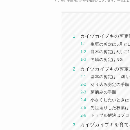
す。※2 手数料がかかる場合がございます。一部加
カイヅカイブキの剪定
生垣の剪定は5月と1
庭木の剪定は5月に
冬場の剪定はNG
カイヅカイブキの剪定
基本の剪定は「刈り
刈り込み剪定の手順
芽摘みの手順
小さくしたいときは
先祖返りした枝葉は
トラブル解決はプロ
カイヅカイブキを育て