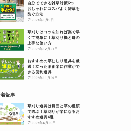
自分でできる雑草対策6つ｜
おしゃれにコスパよく雑草を
防ぐ方法
2024年1月9日
草刈りはコツを知れば楽で早
くて簡単に！草刈り機と鎌の
上手な使い方
2023年12月21日
おすすめの草むしり道具を厳
選！立ったまま楽に作業がで
きる便利道具
2023年11月29日
新着記事
草刈り道具は範囲と草の種類
で選ぶ！草刈りが楽になるお
すすめ道具4選
2024年6月20日