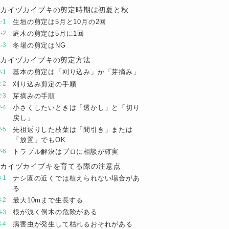
カイヅカイブキの剪定時期は初夏と秋
生垣の剪定は5月と10月の2回
庭木の剪定は5月に1回
冬場の剪定はNG
カイヅカイブキの剪定方法
基本の剪定は「刈り込み」か「芽摘み」
刈り込み剪定の手順
芽摘みの手順
小さくしたいときは「透かし」と「切り
戻し」
先祖返りした枝葉は「間引き」または
「放置」でもOK
トラブル解決はプロに相談が確実
カイヅカイブキを育てる際の注意点
ナシ園の近くでは植えられない場合があ
る
最大10mまで生長する
根が浅く倒木の危険がある
病害虫が発生して枯れるおそれがある