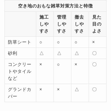
空き地のおもな雑草対策方法と特徴
施工
管理
撤去
見た
しや
しや
しや
目の
すさ
すさ
すさ
よさ
防草シート
○
○
○
×
砂利
△
△
△
〇
コンクリー
×
○
×
〇
トやタイル
など
グランドカ
×
×
△
〇
バー