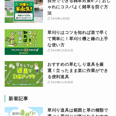
自分でできる雑草対策6つ｜おし
ゃれにコスパよく雑草を防ぐ方
法
2024年1月9日
草刈りはコツを知れば楽で早く
て簡単に！草刈り機と鎌の上手
な使い方
2023年12月21日
おすすめの草むしり道具を厳
選！立ったまま楽に作業ができ
る便利道具
2023年11月29日
新着記事
草刈り道具は範囲と草の種類で