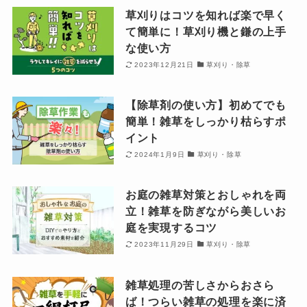
草刈りはコツを知れば楽で早く
て簡単に！草刈り機と鎌の上手
な使い方
2023年12月21日
草刈り・除草
【除草剤の使い方】初めてでも
簡単！雑草をしっかり枯らすポ
イント
2024年1月9日
草刈り・除草
お庭の雑草対策とおしゃれを両
立！雑草を防ぎながら美しいお
庭を実現するコツ
2023年11月29日
草刈り・除草
雑草処理の苦しさからおさら
ば！つらい雑草の処理を楽に済