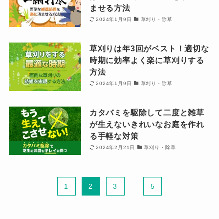
ませる方法
2024年1月9日
草刈り・除草
草刈りは年3回がベスト！適切な
時期に効率よく楽に草刈りする
方法
2024年1月9日
草刈り・除草
カタバミを駆除して二度と雑草
が生えないきれいなお庭を作れ
る手軽な対策
2024年2月21日
草刈り・除草
1
2
3
...
5